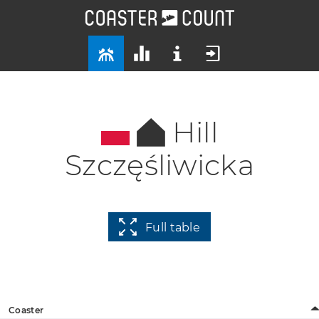
Hill
Szczęśliwicka
Full table
Coaster