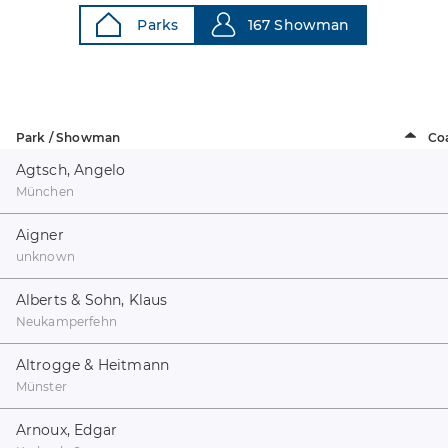
Parks
167 Showman
Park / Showman
Co
Agtsch, Angelo
München
Aigner
unknown
Alberts & Sohn, Klaus
Neukamperfehn
Altrogge & Heitmann
Münster
Arnoux, Edgar