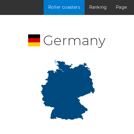
Roller coasters
Ranking
Page
Germany