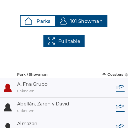
Parks
101 Showman
Full table
Park / Showman
Coasters
A. Fna Grupo
1
unknown
Abellán, Zaren y David
1
unknown
Almazan
1