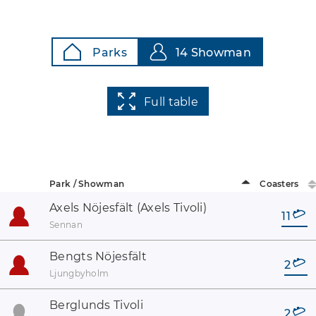
Parks
14 Showman
Full table
Park / Showman
Coasters
Axels Nöjesfält (Axels Tivoli)
11
Sennan
Bengts Nöjesfält
2
Ljungbyholm
Berglunds Tivoli
2