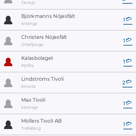
Tärnsjö
Björkmanns Nöjesfält
1
Arborga
Christers Nöjesfält
1
Örkelljunga
Kalasbolaget
1
Mjölby
Lindströms Tivoli
2
Knivsta
Max Tivoli
1
Kävlinge
Möllers Tivoli AB
1
Trelleborg